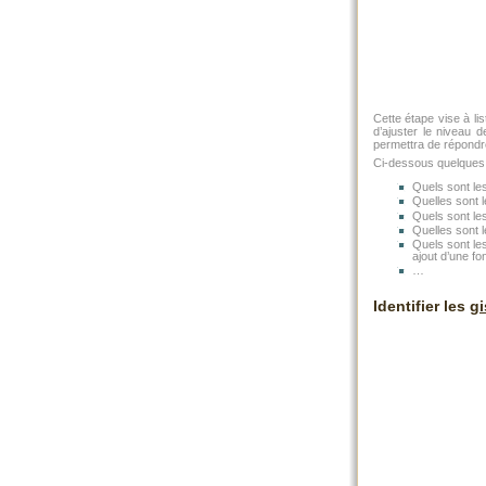
Cette étape vise à lis
d’ajuster le niveau de
permettra de répondre
Ci-dessous quelques e
Quels sont le
Quelles sont 
Quels sont les
Quelles sont 
Quels sont le
ajout d’une fo
…
Identifier les
g