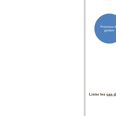
Lister les
cas d