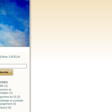
ORIES
lité
(1)
tecture et
ologies
(1)
gement du SI
(2)
dologie et conduite
hangement
(3)
classé
(9)