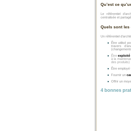
Qu’est ce qu’un
Le référentiel d’ar
centralisée et partag
Quels sont les 
Un référentiel d’archi
Être utilisé 
travers d’a
(changements
Être
exploité
à la maintena
des produits)
Être employé 
Fournir un
ca
Offrir un moy
4 bonnes prat