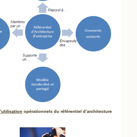
’utilisation
opérationnels du référentiel d’architecture