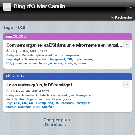
Blog d'Olivier Catelin
Recherche
Tags » DSIi
juin 26, 2015
Comment organiser sa DSI dans un environnement en mutation permanente ?
Écrit le
juin 26th, 2015 at 12:37
Catégories:
Méthodologie et conduite du changement
Tags:
Agilité
,
business model
,
changement
,
CIO
,
digitalisation
,
DSI
,
gouvernance
,
marché
,
Organisation
,
Stratégie
,
valeur
fév 7, 2012
Il n’en restera qu’un, le DSI stratège !
Écrit le
février 7th, 2012 at 12:49
Catégories:
Actualité
,
Architecture et technologies
,
Management
du SI
,
Méthodologie et conduite du changement
Tags:
CFO
,
CIO
,
Cloud computing
,
DSI
,
économie
,
entreprise
,
finance
,
marketing
,
NTIC
,
Stratégie
Charger plus
d'entrées...