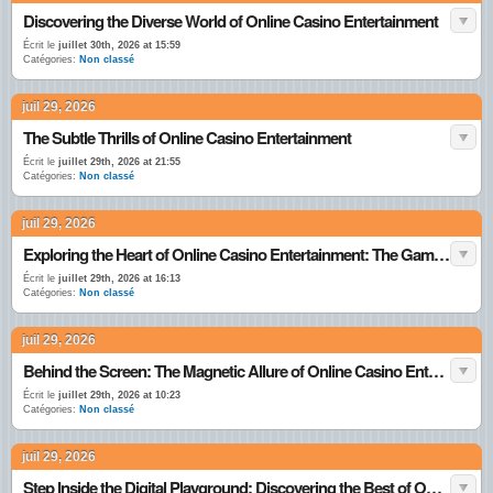
Discovering the Diverse World of Online Casino Entertainment
Écrit le
juillet 30th, 2026 at 15:59
Catégories:
Non classé
juil 29, 2026
The Subtle Thrills of Online Casino Entertainment
Écrit le
juillet 29th, 2026 at 21:55
Catégories:
Non classé
juil 29, 2026
Exploring the Heart of Online Casino Entertainment: The Game Lobby Experience
Écrit le
juillet 29th, 2026 at 16:13
Catégories:
Non classé
juil 29, 2026
Behind the Screen: The Magnetic Allure of Online Casino Entertainment
Écrit le
juillet 29th, 2026 at 10:23
Catégories:
Non classé
juil 29, 2026
Step Inside the Digital Playground: Discovering the Best of Online Casino Entertainment