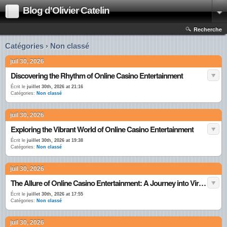
Blog d'Olivier Catelin
Recherche
Catégories › Non classé
juil 30, 2026
Discovering the Rhythm of Online Casino Entertainment
Écrit le
juillet 30th, 2026 at 21:16
Catégories:
Non classé
juil 30, 2026
Exploring the Vibrant World of Online Casino Entertainment
Écrit le
juillet 30th, 2026 at 19:38
Catégories:
Non classé
juil 30, 2026
The Allure of Online Casino Entertainment: A Journey into Virtual Thrills
Écrit le
juillet 30th, 2026 at 17:55
Catégories:
Non classé
juil 30, 2026