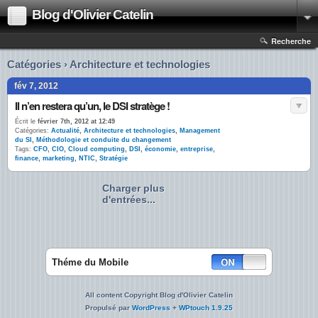
Blog d'Olivier Catelin
Recherche
Catégories › Architecture et technologies
fév 7, 2012
Il n’en restera qu’un, le DSI stratège !
Écrit le
février 7th, 2012 at 12:49
Catégories:
Actualité
,
Architecture et technologies
,
Management
du SI
,
Méthodologie et conduite du changement
Tags:
CFO
,
CIO
,
Cloud computing
,
DSI
,
économie
,
entreprise
,
finance
,
marketing
,
NTIC
,
Stratégie
Charger plus
d'entrées...
Théme du Mobile
All content Copyright Blog d'Olivier Catelin
Propulsé par
WordPress
+
WPtouch 1.9.25